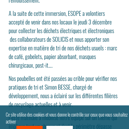
l’enfouissement.
A la suite de cette immersion, ESOPE a volontiers
accepté de venir dans nos locaux le jeudi 3 décembre
pour collecter les déchets électriques et électroniques
des collaborateurs de SOLICIS et nous apporter son
expertise en matière de tri de nos déchets usuels : marc
de café, gobelets, papier absorbant, masques
chirurgicaux, post-it….
Nos poubelles ont été passées au crible pour vérifier nos
pratiques de tri et Simon BESSE, chargé de
développement, nous a éclairé sur les différentes filières
de recyclage actuelles et à venir.
Ce site utilise des cookies et vous donne le contrôle sur ceux que vous souhaitez
Cette matinale a mobilisé notre équipe sur un thème qui
activer
implique tout un chacun et dont le périmètre dépasse