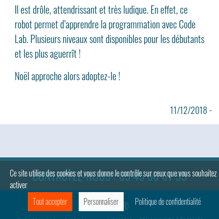
Il est drôle, attendrissant et très ludique. En effet, ce
robot permet d’apprendre la programmation avec Code
Lab. Plusieurs niveaux sont disponibles pour les débutants
et les plus aguerrît !
Noël approche alors adoptez-le !
11/12/2018 -
CONTACTEZ-NOUS : 05 45 60 61 93
Ce site utilise des cookies et vous donne le contrôle sur ceux que vous souhaitez
activer
Tout accepter
Personnaliser
Politique de confidentialité
SOLICIS ®